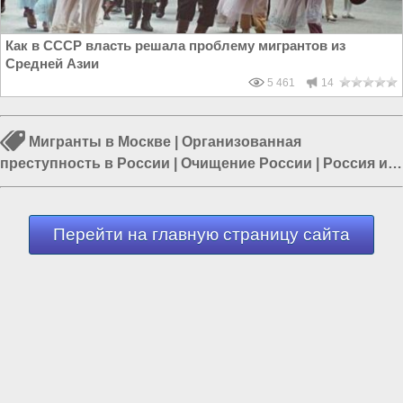
Как в СССР власть решала проблему мигрантов из
Средней Азии
5 461
14
Мигранты в Москве
|
Организованная
преступность в России
|
Очищение России
|
Россия и
Евразия
|
Власть в РФ
|
Борьба с преступностью
|
Пятая колонна в России
Перейти на главную страницу сайта