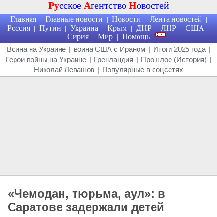
Ру
сское
А
гентство
Н
овостей
Главная
Главные новости
Новости
Лента новостей
|
|
|
|
Россия
Путин
Украина
Крым
ДНР
ЛНР
США
|
|
|
|
|
|
|
Сирия
Мир
Помощь
|
|
Война на Украине
|
война США с Ираном
|
Итоги 2025 года
|
Герои войны на Украине
|
Гренландия
|
Прошлое (История)
|
Николай Левашов
|
Популярные в соцсетях
«Чемодан, тюрьма, аул»: в
Саратове задержали детей