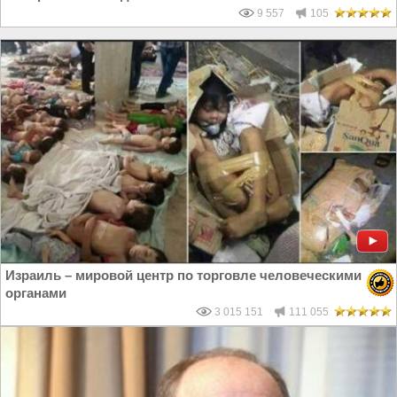
9 557
105
Израиль – мировой центр по торговле человеческими
органами
3 015 151
111 055