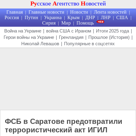
Ру
сское
А
гентство
Н
овостей
Главная
Главные новости
Новости
Лента новостей
|
|
|
|
Россия
Путин
Украина
Крым
ДНР
ЛНР
США
|
|
|
|
|
|
|
Сирия
Мир
Помощь
|
|
Война на Украине
|
война США с Ираном
|
Итоги 2025 года
|
Герои войны на Украине
|
Гренландия
|
Прошлое (История)
|
Николай Левашов
|
Популярные в соцсетях
ФСБ в Саратове предотвратили
террористический акт ИГИЛ