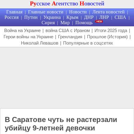
Ру
сское
А
гентство
Н
овостей
Главная
Главные новости
Новости
Лента новостей
|
|
|
|
Россия
Путин
Украина
Крым
ДНР
ЛНР
США
|
|
|
|
|
|
|
Сирия
Мир
Помощь
|
|
Война на Украине
|
война США с Ираном
|
Итоги 2025 года
|
Герои войны на Украине
|
Гренландия
|
Прошлое (История)
|
Николай Левашов
|
Популярные в соцсетях
В Саратове чуть не растерзали
убийцу 9-летней девочки