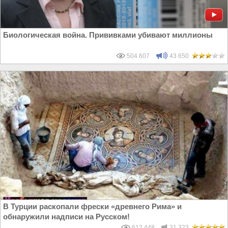
Биологическая война. Прививками убивают миллионы
504 607
43 650
В Турции раскопали фрески «древнего Рима» и
обнаружили надписи на Русском!
612 448
31 323