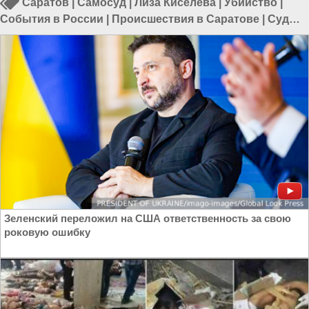
Саратов
|
Самосуд
|
Лиза Киселёва
|
Убийство
|
События в России
|
Происшествия в Саратове
|
Суды в
России
|
Уголовные новости России
Зеленский переложил на США ответственность за свою
роковую ошибку