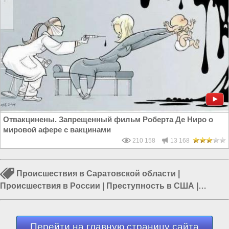
Отвакцинены. Запрещенный фильм Роберта Де Ниро о
мировой афере с вакцинами
210 158
13 168
Происшествия в Саратовской области
|
Происшествия в России
|
Преступность в США
|
Иностранный взгляд
|
Уголовные преступления
|
Суд в
США
|
Судейская мафия
Перейти на главную страницу сайта