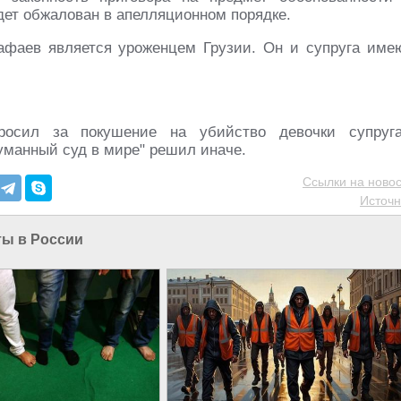
дет обжалован в апелляционном порядке.
афаев является уроженцем Грузии. Он и супруга име
просил за покушение на убийство девочки супруг
уманный суд в мире" решил иначе.
Ссылки на новос
Источн
ты в России