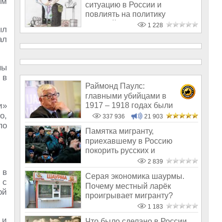
ым
ситуацию в России и
повлиять на политику
Азербайджана?
1 228
ыл
ал
ны
 в
Раймонд Паулс:
главными убийцами в
1917 – 1918 годах были
и»
латыши и евреи, а не русс
о,
337 936
21 903
по
Памятка мигранту,
приехавшему в Россию
покорить русских и
озолотится
2 839
 в
Серая экономика шаурмы.
 с
Почему местный ларёк
ой
проигрывает мигранту?
1 183
 и
Что было сделано в России