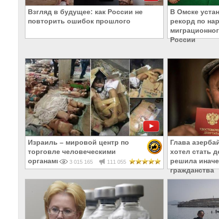
Взгляд в будущее: как России не
В Омске уста
повторить ошибок прошлого
рекорд по на
миграционног
России
Израиль – мировой центр по
Глава азерба
торговле человеческими
хотел стать д
органами
решила иначе
3 015 165
111 055
гражданства