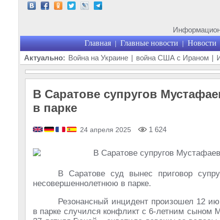
Информационн
Главная
Главные новости
Новости
|
|
Актуально:
Война на Украине
|
война США с Ираном
|
В Саратове супругов Мустафае
в парке
1 624
24 апреля 2025
В Саратове суд вынес приговор супр
несовершеннолетнюю в парке.
Резонансный инцидент произошел 12 июня
в парке случился конфликт с 6-​летним сыном 