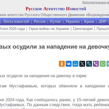
Дополнительные 
Ру
сское
А
гентство
Н
овостей
ое агентство Русского Общественного Движения «Возрождение
Лента новостей
Россия
Путин
Украина
Крым
ДНР
|
|
|
|
|
|
|
Итоги 2025 года
|
Герои войны на Украине
|
Гренландия
|
Прошло
вых осудили за нападение на девочк
угам Мустафаевым, которых обвиняли в нападении 
 2024 года. Как сообщалось ранее, у 15-​летней девоч
Мустафаевых. По данным следствия, тогда мать ребенка