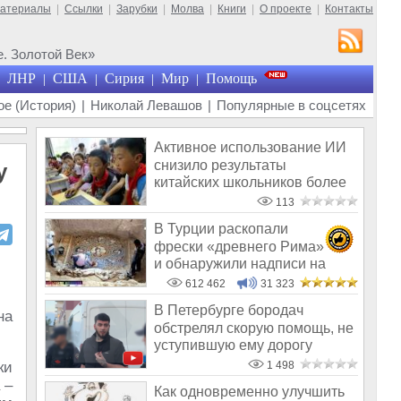
материалы
|
Ссылки
|
Зарубки
|
Молва
|
Книги
|
О проекте
|
Контакты
. Золотой Век»
ЛНР
США
Сирия
Мир
Помощь
|
|
|
|
е (История)
|
Николай Левашов
|
Популярные в соцсетях
Активное использование ИИ
снизило результаты
у
китайских школьников более
чем на 20%
113
В Турции раскопали
фрески «древнего Рима»
и обнаружили надписи на
Русском!
612 462
31 323
В Петербурге бородач
на
обстрелял скорую помощь, не
уступившую ему дорогу
ки
1 498
 –
Как одновременно улучшить