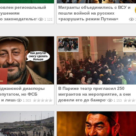
новлен региональный
Мигранты объединились с ВСУ и
рушениям
пошли войной на русских
о законодательства в
«разрушить режим Путина»
1 121
2
йджанской диаспоры
В Париже театр пригласил 250
епутатом, но ФСБ
мигрантов на мероприятие, а они
 и лишила его
довели его до банкротства
1 303
1 153