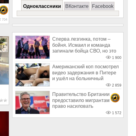
Одноклассники
ВКонтакте
Facebook
 704
Сперва лезгинка, потом –
бойня. Исмаил и команда
запинали бойца СВО, но это
«дружба
1 900
Американский коп посмотрел
видео задержания в Питере
и ушёл на больничный
2 859
Правительство Британии
предоставило мигрантам
право насиловать
несовершеннолетних б
1 572