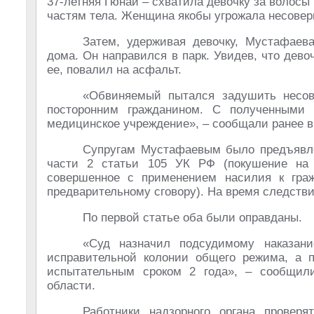
37-​летняя Гюнай – схватила девочку за волос
частям тела. Женщина якобы угрожала несове
Затем, удерживая девочку, Мустафаев
дома. Он направился в парк. Увидев, что дево
ее, повалил на асфальт.
«Обвиняемый пытался задушить несов
посторонним гражданином. С полученными 
медицинское учреждение», – сообщали ранее в
Супругам Мустафаевым было предъявлен
части 2 статьи 105 УК РФ (покушение на 
совершенное с применением насилия к граж
предварительному сговору). На время следств
По первой статье оба были оправданы.
«Суд назначил подсудимому наказа
исправительной колонии общего режима, а 
испытательным сроком 2 года», – сообщили
области.
Работники надзорного органа проверя