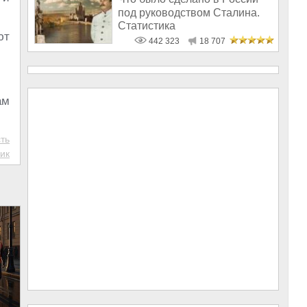
под руководством Сталина.
Статистика
ют
442 323
18 707
ам
ть
ик