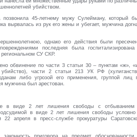
ы и нанесла ей множественные удары руками по различн
ршеннолетней убийством.
а позвонила 45-​летнему мужу Сулейману, который б
чка вырвалась из рук его жены и убегает, мужчина догн
ершеннолетнюю, однако его действия были пресече
повреждениями последняя была госпитализирована
 региональном СУ СКР.
о обвинение по части 3 статьи 30 – пунктам «ж», «
убийство), части 2 статьи 213 УК РФ (хулиганств
данам либо угрозой его применения, группой лиц 
ия мужчина был арестован.
ние в виде 2 лет лишения свободы с отбыванием
подсудимой в виде 2 лет лишения свободы условно
 22 апреля в пресс-​службе прокуратуры Саратовск
т законность приговора на предмет обоснованности